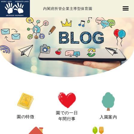
内閣府所管企業主導型保育園
園での一日
園の特徴
入園案内
年間行事