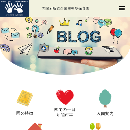
内閣府所管企業主導型保育園
園での一日
園の特徴
入園案内
年間行事