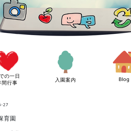
での一日
Blog
入園案内
年間行事
6-27
ど保育園