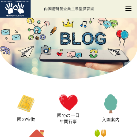
内閣府所管企業主導型保育園
園での一日
園の特徴
入園案内
年間行事