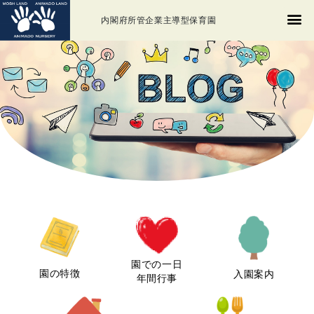
内閣府所管企業主導型保育園
園での一日
園の特徴
入園案内
年間行事