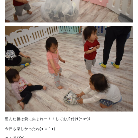
遊んだ後は袋に集まれー！！してお片付け(^o^)丿
今日も楽しかったね(●´ω｀●)