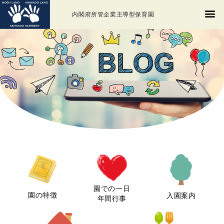
内閣府所管企業主導型保育園
園での一日
園の特徴
入園案内
年間行事