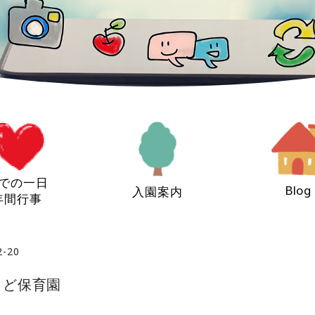
での一日
Blog
入園案内
年間行事
2-20
にまど保育園