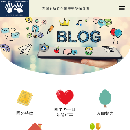
内閣府所管企業主導型保育園
園での一日
園の特徴
入園案内
年間行事