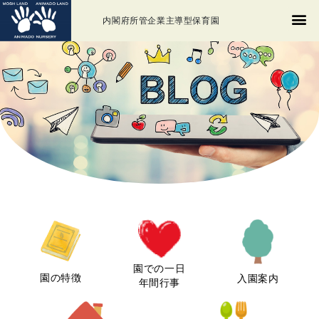
内閣府所管企業主導型保育園
園での一日
園の特徴
入園案内
年間行事