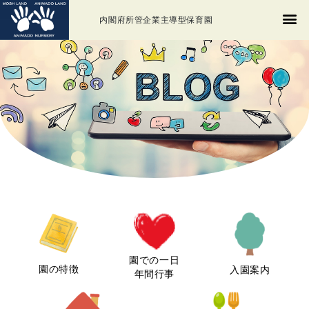
内閣府所管企業主導型保育園
園での一日
園の特徴
入園案内
年間行事