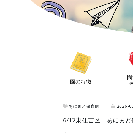
園
園の特徴
あにまど保育園
2026-0
6/17東住吉区 あにま