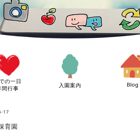
での一日
Blog
入園案内
年間行事
6-17
ど保育園