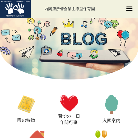
内閣府所管企業主導型保育園
園での一日
園の特徴
入園案内
年間行事