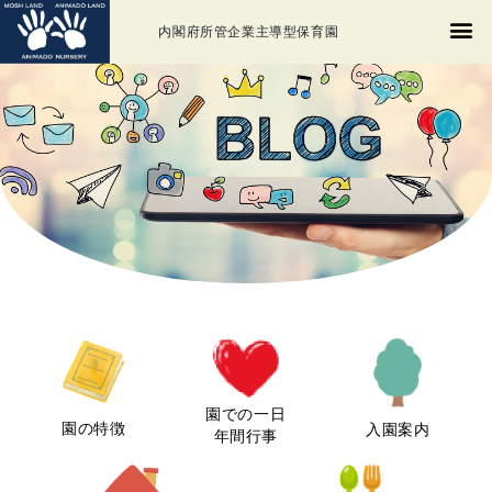
内閣府所管企業主導型保育園
園での一日
園の特徴
入園案内
年間行事