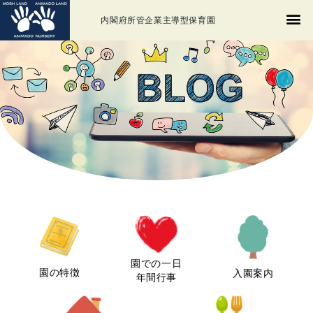
内閣府所管企業主導型保育園
園での一日
園の特徴
入園案内
年間行事