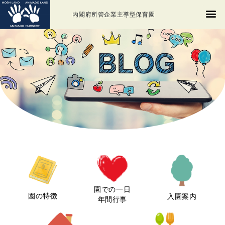
内閣府所管企業主導型保育園
園での一日
園の特徴
入園案内
年間行事