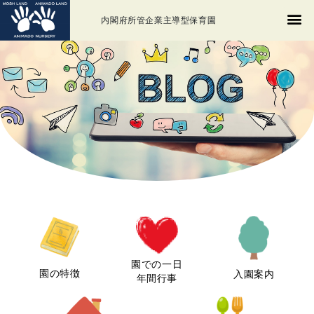
内閣府所管企業主導型保育園
園での一日
園の特徴
入園案内
年間行事