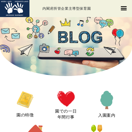
内閣府所管企業主導型保育園
園での一日
園の特徴
入園案内
年間行事