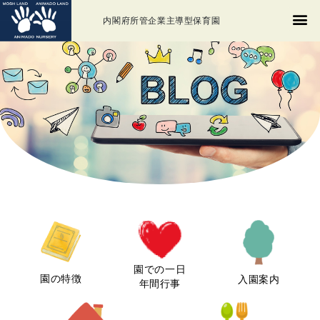
内閣府所管企業主導型保育園
園での一日
園の特徴
入園案内
年間行事