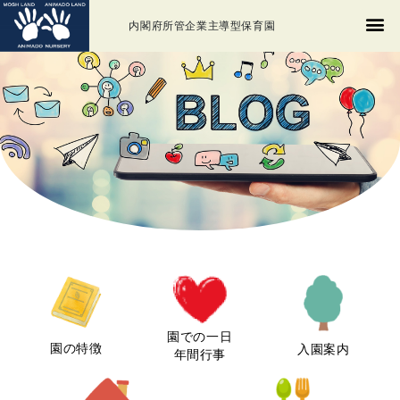
内閣府所管企業主導型保育園
園での一日
園の特徴
入園案内
年間行事