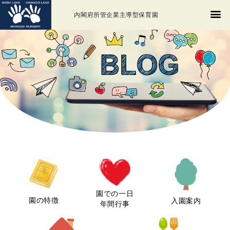
内閣府所管企業主導型保育園
園での一日
園の特徴
入園案内
年間行事