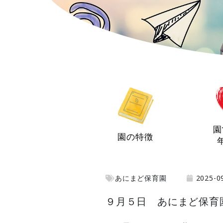
園
園の特徴
あにまど保育園
2025-0
９月５日 あにまど保育