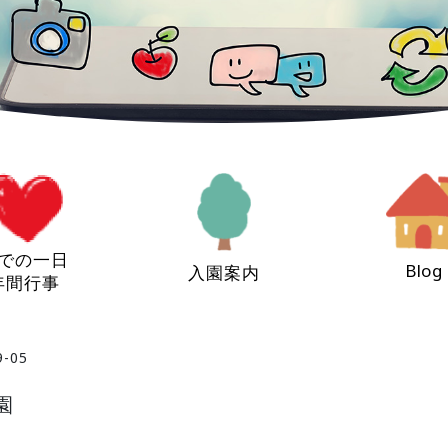
での一日
Blog
入園案内
年間行事
9-05
園