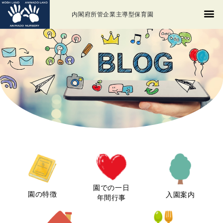
内閣府所管企業主導型保育園
園での一日
園の特徴
入園案内
年間行事