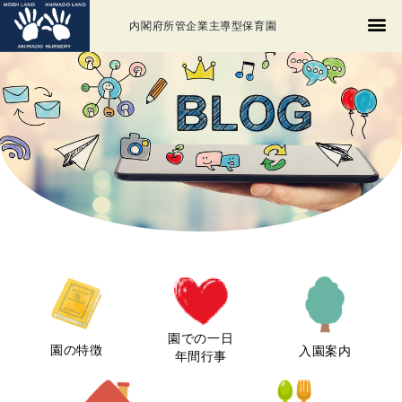
内閣府所管企業主導型保育園
園での一日
園の特徴
入園案内
年間行事