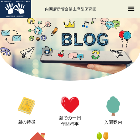
内閣府所管企業主導型保育園
園での一日
園の特徴
入園案内
年間行事