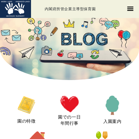
内閣府所管企業主導型保育園
園での一日
園の特徴
入園案内
年間行事