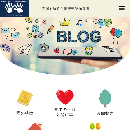
内閣府所管企業主導型保育園
園での一日
園の特徴
入園案内
年間行事