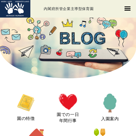
内閣府所管企業主導型保育園
園での一日
園の特徴
入園案内
年間行事