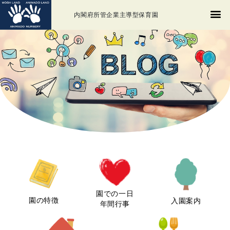
内閣府所管企業主導型保育園
園での一日
園の特徴
入園案内
年間行事