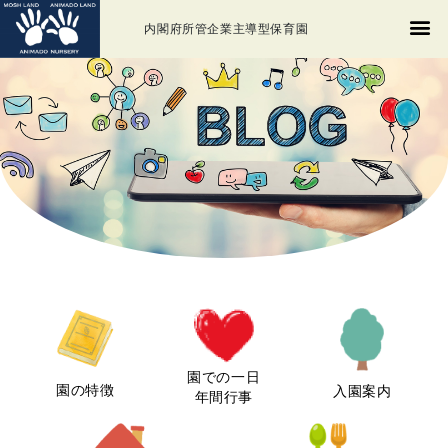
内閣府所管企業主導型保育園
園での一日
園の特徴
入園案内
年間行事