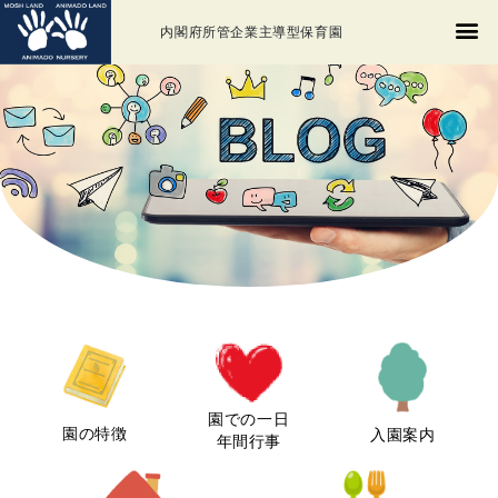
内閣府所管企業主導型保育園
園での一日
園の特徴
入園案内
年間行事