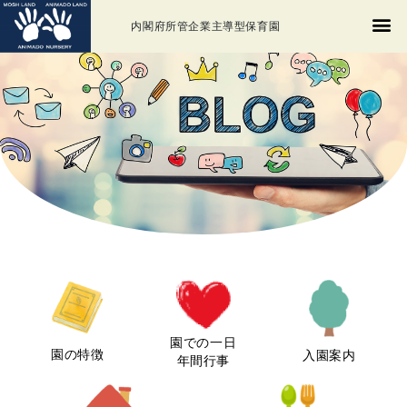
内閣府所管企業主導型保育園
園での一日
園の特徴
入園案内
年間行事