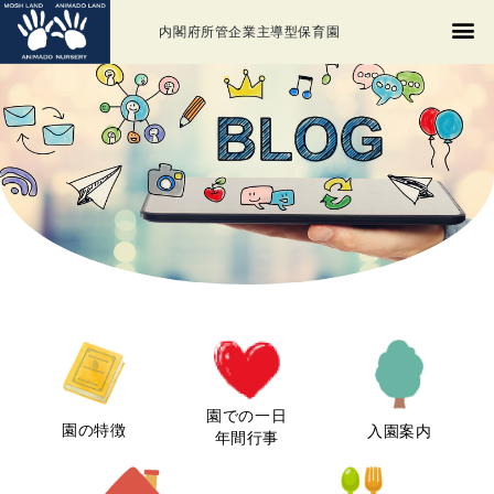
内閣府所管企業主導型保育園
園での一日
園の特徴
入園案内
年間行事