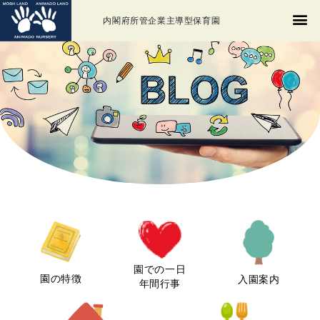
内閣府所管企業主導型保育園
園での一日
園の特徴
入園案内
年間行事