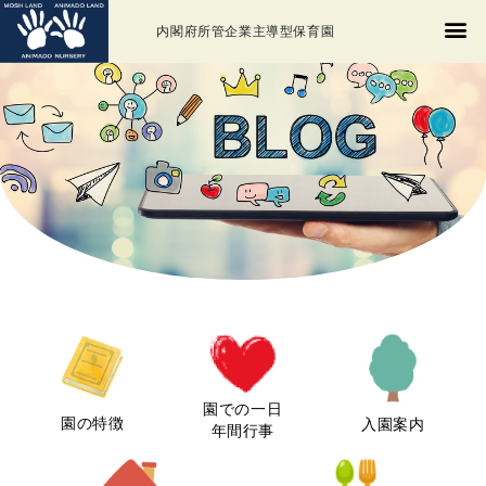
内閣府所管企業主導型保育園
園での一日
園の特徴
入園案内
年間行事