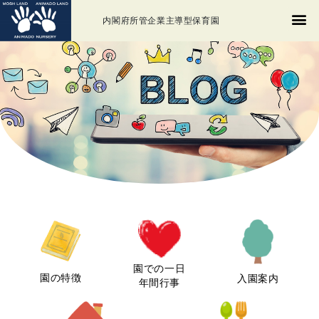
内閣府所管企業主導型保育園
園での一日
園の特徴
入園案内
年間行事