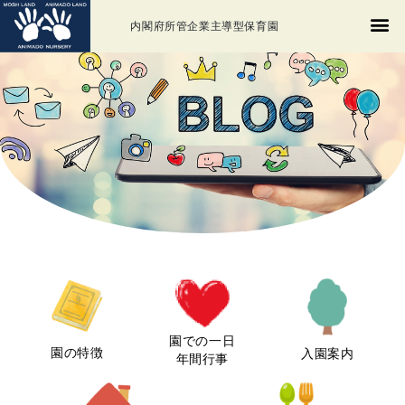
内閣府所管企業主導型保育園
園での一日
園の特徴
入園案内
年間行事