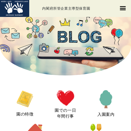
内閣府所管企業主導型保育園
園での一日
園の特徴
入園案内
年間行事