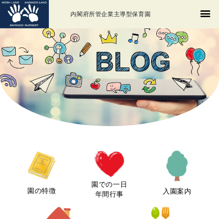
内閣府所管企業主導型保育園
園での一日
園の特徴
入園案内
年間行事