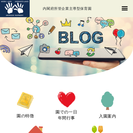
内閣府所管企業主導型保育園
園での一日
園の特徴
入園案内
年間行事